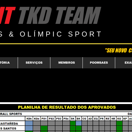
HT
​ TKD TEAM
S & OLÍMPIC SPORT
"SEU NOVO C
TÓRIA
SERVIÇOS
MEMBROS
POOMSAES
EXA