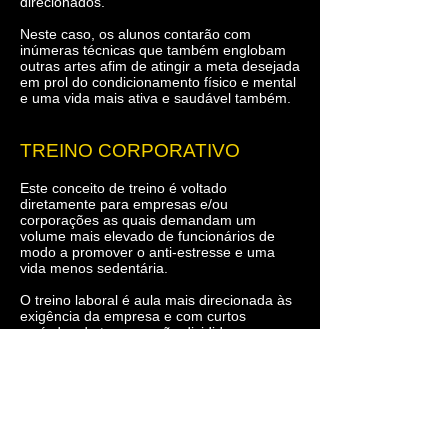
direcionados.
Neste caso, os alunos contarão com
inúmeras técnicas que também englobam
outras artes afim de atingir a meta desejada
em prol do condicionamento físico e mental
e uma vida mais ativa e saudável também.
TREINO CORPORATIVO
Este conceito de treino é voltado
diretamente para empresas e/ou
corporações as quais demandam um
volume mais elevado de funcionários de
modo a promover o anti-estresse e uma
vida menos sedentária.
O treino laboral é aula mais direcionada às
exigência da empresa e com curtos
períodos de tempo e são divididos em
inúmeros grupos setorizados a fim de
promover a cada grupo o bem-estar e a
qualidade de vida.