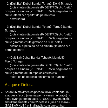
2. (Duit Bal) Dubal Bandal Tchagô, Doliô Tchagui;
(dois chutes diagonais (P/ DENTRO) c/ o “peito”
dos pés na cintura (PERNA DE TRÁS), seguidos de
chute lateral c/ o “peito” do pé no rosto
adversário).
3. (Duit Bal) Dubal Bandal Tchagô, Torguê Bandal
Tchagui;
(dois chutes diagonais (P/ DENTRO) c/ o “peito”
dos pés na cintura (PERNA DE TRÁS), seguidos de
chute giratório chute giratório de 360º pelas
costas c/ o peito do pé na cintura (fintando c/ a
perna de trás)).
4.(Duit Bal) Dubal Bandal Tchagô, Mondoliô
Furyô Tchagui;
(dois chutes diagonais (P/ DENTRO) c/ o “peito”
dos pés na cintura (PERNA DE TRÁS), seguidos de
chute giratório de 180º pelas costas c/ a
“sola” do pé no rosto em forma de “gancho”).
Ataque e Defesa:
Serão 06 movimentos p/ cada faixa, contendo: 02
ataques c/ soco (mesma perna – mesmo braço) no
meio avançando da base AP SOGUI (Kyonumsé),
simultaneamente com 02 defesas (faca da mão) –
(BASE AP KUBI) e finalização com um contra-