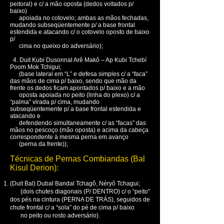
peitoral) e c/ a mão oposta (dedos voltados p/
baixo)
apoiada no cotovelo; ambas as mãos fechadas,
mudando subseqüentemente p/ a base frontal
estendida e atacando c/ o cotovelo oposto de baixo
p/
cima no queixo do adversário);
4. Duit Kubi Dusonnal Arê Makô – Ap Kubi Tchebí
Poom Mok Tchigui;
(base lateral em “L” e defesa simples c/ a “faca”
das mãos de cima p/ baixo, sendo que mão da
frente os dedos ficam apontados p/ baixo e a mão
oposta apoiada no peito (linha do plexo) c/ a
“palma” virada p/ cima, mudando
subseqüentemente p/ a base frontal estendida e
atacando e
defendendo simultaneamente c/ as “facas” das
mãos no pescoço (mão oposta) e acima da cabeça
correspondente à mesma perna em avanço
(perna da frente));
Técnicas de Pernas Combiandas (Bal
Kisul Derion):
(Duit Bal) Dubal Bandal Tchagô, Néryô Tchagui;
(dois chutes diagonais (P/ DENTRO) c/ o “peito”
dos pés na cintura (PERNA DE TRÁS), seguidos de
chute frontal c/ a “sola” do pé de cima p/ baixo
no peito ou rosto adversário).