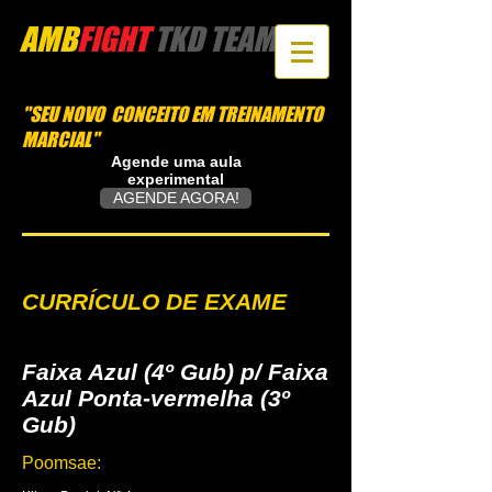
AMB
FIGHT
​ TKD TEAM
"SEU NOVO CONCEITO EM TREINAMENTO
MARCIAL"
Agende uma aula
experimental
AGENDE AGORA!
CURRÍCULO DE EXAME
Faixa Azul (4º Gub) p/ Faixa
Azul Ponta-vermelha (3º
Gub)
Poomsae: