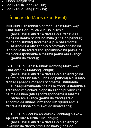
Kibon Donjak Nº 4
Tae Guk Oh Jang (4º Gub);
Tae Guk Sa Jang (5º Gub);
Técnicas de Mãos (Son Kisul):
Duit Kubi Hansonnal Montong Bacat Makô – Ap
Kubi Barô Godurô Palkub Doliô Tchigui;
(base lateral em “L” e defesa c/ a “faca” das
mãos de dentro p/ fora no meio (linha do peitoral),
mudando subseqüentemente p/ a base frontal
estendida e atacando c/ o cotovelo oposto de
lado no rosto adversário apoiando-o na palma da
mão correspondente à mesma perna em avanço
(perna da frente));
2. Duit Kubi Bacat Palmok Montong Makô – Ap
Kubi Pyonjok Montong Tchigui;
(base lateral em “L” e defesa c/ o antebraço de
dentro p/ fora no meio (linha do peitoral) e c/ a mão
fechada (dedos voltados p/ o frente), mudando
subseqüentemente p/ a base frontal estendida e
atacando c/ o cotovelo oposto sendo puxado c/ à
palma da mão (nuca) correspondente à mesma
perna em avanço (perna da frente) até o
encontro de ambos formando um “quadrado” à
frente e na linha do “plexo” do adversário);
3. Duit Kubi Godurô An Palmok Montong Makô –
Ap Kubi Barô Palkub Oliô Tchigui;
(base lateral em “L” e defesa c/ o antebraço
invertido de dentro p/ fora no meio (linha do